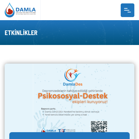
ANASAYFA
ETKINLIKLER
BIZ KIMIZ?
PROJELER
DAMLA AKADEMI
S.S.S
GALERI
UDG RADYO
BIZE ULAŞIN
GÖNÜLLÜ OL
TR
EN