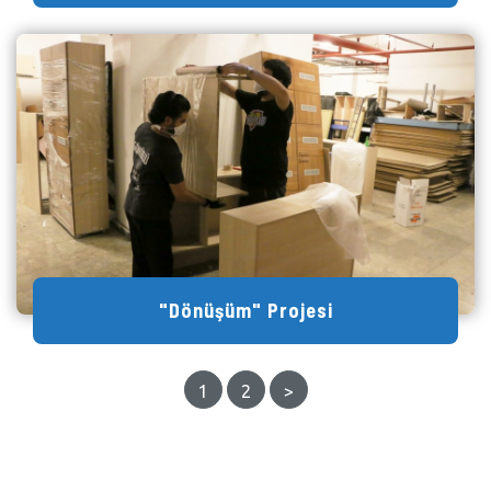
"Dönüşüm" Projesi
1
2
>