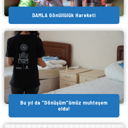
DAMLA Gönüllülük Hareketi
Bu yıl da "Dönüşüm"ümüz muhteşem
oldu!