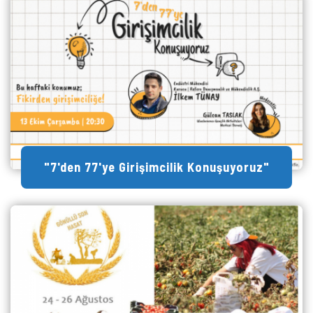
"7'den 77'ye Girişimcilik Konuşuyoruz"