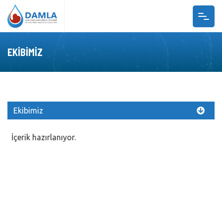
ANASAYFA
EKIBIMIZ
BIZ KIMIZ?
PROJELER
DAMLA AKADEMI
S.S.S
Ekibimiz
GALERI
İçerik hazırlanıyor.
UDG RADYO
BIZE ULAŞIN
GÖNÜLLÜ OL
TR
EN