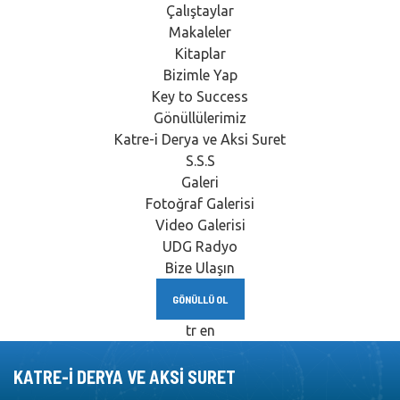
Çalıştaylar
Makaleler
Kitaplar
Bizimle Yap
Key to Success
Gönüllülerimiz
Katre-i Derya ve Aksi Suret
S.S.S
Galeri
Fotoğraf Galerisi
Video Galerisi
UDG Radyo
Bize Ulaşın
GÖNÜLLÜ OL
tr
en
KATRE-I DERYA VE AKSI SURET