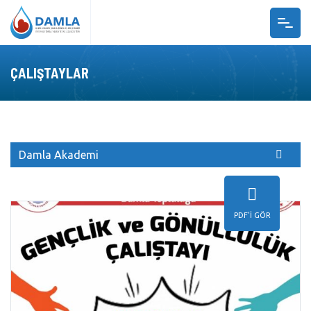
ANASAYFA
ÇALIŞTAYLAR
BIZ KIMIZ?
PROJELER
DAMLA AKADEMI
S.S.S
Damla Akademi
GALERI
UDG RADYO
PDF'I GÖR
BIZE ULAŞIN
GÖNÜLLÜ OL
TR
EN