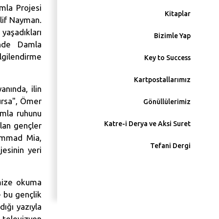
mla Projesi
Kitaplar
Elif Nayman.
yaşadıkları
Bizimle Yap
rinde Damla
lgilendirme
Key to Success
Kartpostallarımız
anında, ilin
Bursa", Ömer
Gönüllülerimiz
amla ruhunu
Katre-i Derya ve Aksi Suret
olan gençler
hammad Mia,
Tefani Dergi
esinin yeri
emize okuma
 bu gençlik
dığı yazıyla
 televizyon