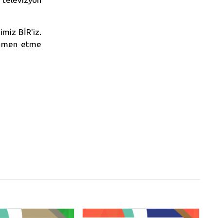
miz BİR'iz.
en men etme