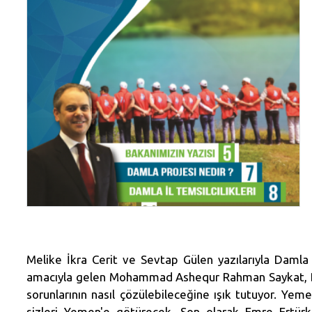
Melike İkra Cerit ve Sevtap Gülen yazılarıyla Daml
amacıyla gelen Mohammad Ashequr Rahman Saykat, Ban
sorunlarının nasıl çözülebileceğine ışık tutuyor. Yeme
sizleri Yemen'e götürecek. Son olarak Emre Ertürk, 