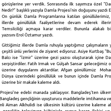
görüşlerine yer verdik. Sonrasında ilk sayımıza özel "Da
Nedir?" başlıklı yazıyla Damla Projesi'nin doğuşunu yazdı 
On günlük Damla Programlarına katılan gönüllülerimiz, 
illerde gönüllülük faaliyetlerine devam ederek ille
Temsilciliği açmaya karar verdiler. Bununla alakalı bi
yazısını Erol Öztamur yazdı.
Gittiğimiz illerde Damla ruhuyla yaptığımız çalışmaların y
çeşitli ünlü yerlerini de ziyaret ediyoruz. Asiye Kurtbaş "
Balcı ise "İzmir" üzerine gezi yazısı oluşturarak içine D
serpiştirdiler. Fatih Irmak ve Gülşah Sansar geleceğimiz 
üzerine duygularını aktardılar. Afgan gönüllümüz Mo
Dünya üzerindeki gönüllülük ve bunun içinde Damla Proj
üzerine bir makale kaleme aldı.
a Projesi'ne edebi manada yaklaşıyor. Bangladeş'ten ülk
gladeş gençliğinin uyuşturucu maddelerle imtihanına ve
nli Aiman Alkhulidi ise ülkesinin kültürü üzerine kaleme al
gençliğin televizyon kültürüyle aşırıya kaçan ilişkisi ve