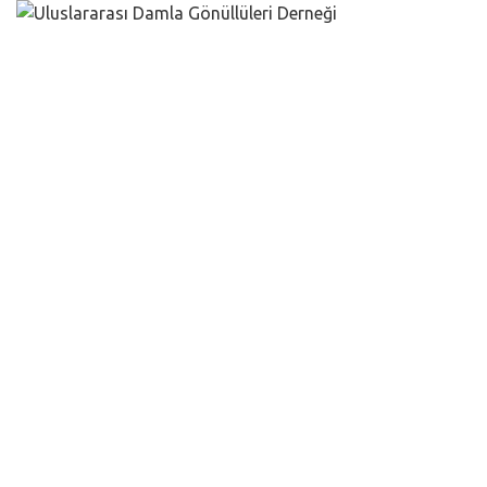
Anasayfa
Biz Kimiz?
UDG Nedir?
Ekibimiz
Yönetim Ekibi
İç ve Dış İlişkiler
AR - GE
Medya - Tanıtım
Raporlama ve Yayın
İç Denetim
Temsilcilikler
Misyonumuz ve Vizyonumuz
Değerlerimiz
Projeler
Damla Akademi
Damla Dergisi
Çalıştaylar
Makaleler