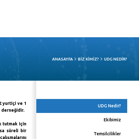
ANASAYFA
BIZ KIMIZ?
UDG NEDIR?
 yurtiçi ve 1
UDG Nedir?
u derneğidir.
Ekibimiz
k tutmak için
ısa süreli bir
Temsilcilikler
çalışmalarını